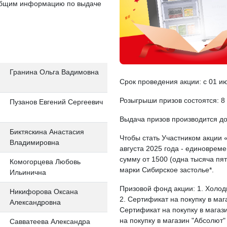
ообщим информацию по выдаче
Гранина Ольга Вадимовна
Срок проведения акции: с 01 ию
Розыгрыши призов состоятся: 8 
Пузанов Евгений Сергеевич
Выдача призов производится до
Биктяскина Анастасия
Чтобы стать Участником акции 
Владимировна
августа 2025 года - единоврем
сумму от 1500 (одна тысяча пя
Комогорцева Любовь
марки Сибирское застолье*.
Ильинична
Призовой фонд акции: 1. Холо
Никифорова Оксана
2. Сертификат на покупку в мага
Александровна
Сертификат на покупку в магази
на покупку в магазин "Абсолют"
Савватеева Александра